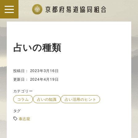
S
k
i
p
t
占いの種類
o
c
o
投稿日：
2023年3月16日
n
更新日：
2024年4月19日
t
e
カテゴリー
n
コラム
占いの知識
占い活用のヒント
t
タグ
泰志龍