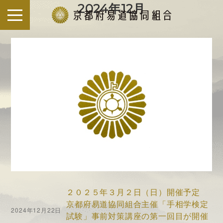
S
2024年12月
k
i
p
t
o
c
o
n
t
e
n
t
２０２５年３月２日（日）開催予定
京都府易道協同組合主催「手相学検定
2024年12月22日
試験」事前対策講座の第一回目が開催