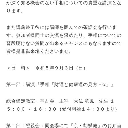
か深く知る機会のない手相についての貴重な講演とな
ります。
また講義終了後には講師を囲んでの茶話会を行いま
す。参加者様同士の交流を深めたり、手相についての
普段聴けない質問が出来るチャンスにもなりますので
皆様是非御来場くださいませ。
＜日 時＞ 令和５年９月３日（日）
第一部：講演『手相「財運と健康運の見方＋α」』
総合鑑定教室「竜占会」主宰 大仏 竜鳳 先生 １
５：００ ～ １６：３０（受付開始１４：３０より）
第二部：懇親会：同会場にて「京・胡蝶庵」のお弁当