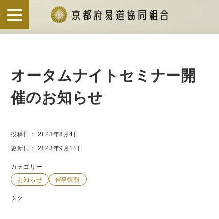
S
k
i
p
t
オータムナイトセミナー開
o
c
催のお知らせ
o
n
t
投稿日：
2023年8月4日
e
更新日：
2023年9月11日
n
カテゴリー
t
お知らせ
催事情報
タグ