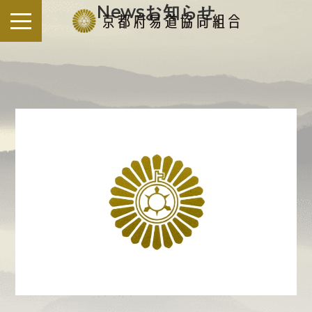
S
お知らせ
k
i
p
t
o
c
o
n
t
e
n
t