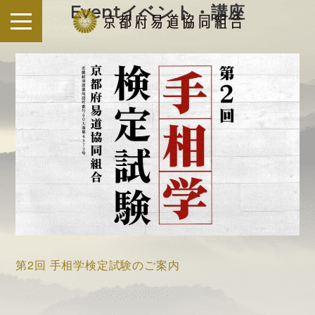
S
イベント・講座
k
i
p
t
o
c
o
n
t
e
n
t
第2回 手相学検定試験のご案内